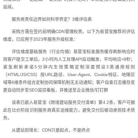
延续。
服务商责任边界如何科学界定？3维评估表
采购方需在签约前明确CDN管理权责。以下为易营宝推荐的评估
维度，已应用于2023年服务升级标准：
评估维度基础服务（行业均值）易营宝标准服务缓存刷新响应时
效客户提交工单后，2小时内人工处理API自动触发，平均响应<8秒；
紧急刷新承诺5分钟内生效策略定制深度预设3类通用规则
（HTML/JS/CSS）按URL路径、User-Agent、Cookie特征、地理区
域等6维条件组合定制协同保障机制无主动通知；客户自查日志缓存变
更自动同步至SEO监控看板，并推送至企业微信/钉钉群
该表已嵌入易营宝《跨境建站服务交付清单》第4.2条，客户可据
此在比价阶段识别服务商真实运维能力，避免交付后被动承担技术债
务。
从建站到增长：CDN只是起点，不是终点