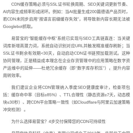
CDN缓存策略必须与SSL证书轮换周期、SEO关键词更新节奏、
AI内容生成频率形成闭环。例如：当AI批量生成200篇德语产品页时，
若CDN未同步启用“按语言前缀缓存失效”，将导致新内容长期无法被
Googlebot抓取。
易营宝的“智能缓存中枢”系统已实现与SEO工具链直连：当关键
词库新增高潜力词，系统自动识别对应URL并触发精准缓存刷新；当
SSL证书剩余有效期<30天，自动启动CDN证书链预加载测试。这种
协同管理，正是精益成本理念在企业存货管理中的应用策略在数字资
产运维中的延伸——杜绝冗余缓存（即“数字库存积压”），提升内容
周转效率。
我们建议企业将CDN管理纳入季度SEO健康度审计，检查项包
括：缓存命中率（目标≥85%）、TTL合理性（静态资源≥7天，动态模
块≤30秒）、跨CDN平台策略一致性（如Cloudflare与阿里云加速策略
冲突检测）。
为什么选择易营宝？4步交付保障您的CDN可持续性