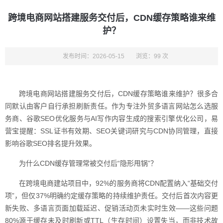
跨境电商网站搭建服务交付后，CDN缓存策略谁来维
护？
发布时间：2026-05-15
浏览：99 次
跨境电商网站搭建服务交付后，CDN缓存策略谁来维护？很多合
同默认由客户自行承担刷新责任。作为专注外贸多语言网站怎么选服
务商、谷歌SEO优化服务与AI写作内容生成的搜索引擎优化公司，易
营宝提醒：SSL证书有效期、SEO关键词研究与CDN协同管理，直接
影响谷歌SEO排名提升效果。
为什么CDN缓存管理常被交付后“隐形甩锅”？
在跨境电商建站项目中，92%的服务商将CDN配置纳入“基础交付
项”，但仅37%明确约定缓存策略的持续维护责任。交付后首次内容更
新失败、多语言页面加载延迟、促销活动页未实时生效——这些问题
80%源于缓存未及时刷新或TTL（生存时间）设置失当，而非技术故