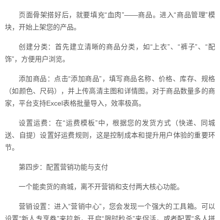
页面骨架搭好后，就要填充“血肉”——商品。进入“商品管理”模
块，开始上架您的产品。
创建分类：首先建立清晰的商品分类，如“上衣”、“裤子”、“配
饰”，方便用户浏览。
添加商品：点击“添加商品”，填写商品名称、价格、库存、规格
（如颜色、尺码），并上传高清主图和详情图。对于商品数量多的商
家，平台支持Excel表格批量导入，效率极高。
设置运费：在“运费模板”中，根据您的发货方式（快递、同城
送、自提）设置好运费规则，这是控制成本和提升用户体验的重要环
节。
第四步：配置营销功能与支付
一个能卖货的商城，离不开营销和支付两大核心功能。
营销设置：进入“营销中心”，您会发现一个强大的工具箱。可以
设置“新人专享券”来拉新，开启“限时秒杀”来促活，或者配置“多人拼