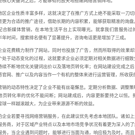
些核心关键词之后，才能够有的放矢地搭建网络营销阵地。
地区企业性质丰富多样，这就决定了在推广方式上绝不能采取一刀切的
是更为合适的推广途径，借助长期的内容积累，能够获取精准的询盘
配合新媒体营销，在本地生活平台上实现曝光。就拿我们曾服务过
半年时间，搜索排名便有了显著提升，咨询电话更是增加了三成。
企业花费精力制作了网站，同时也投放了广告，然而所取得的效果却
个处于动态变化的过程，这就要求企业必须定期对相关数据进行细致
持续不断地优化关键词出价以及落地页转化率；在网站建设完成之后
将官网、推广以及内容当作一个有机的整体来进行运营管理，所收获
营销的动态特性决定了企业不能有丝毫懈怠。定期分析数据、调整策
地页转化率的优化不能间断；网站建成后，内容更新要持之以恒。
雪球一样越滚越大，为企业带来源源不断的效益。
的企业若要寻找网络营销服务，在此建议优先考虑本地团队。诸如上
服务商，对于区域产业特点以及本地市场竞争状况有着更为深入的了
服务，当企业遇到问题时，能够进行当面沟通，响应极为及时。而且