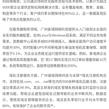
的网络需求。公司通过持续优化服务流程与技术架构，已累计为超过
5000家企业提供定制化网络解决方案，业务覆盖电商、教育、金融、
制造等多个行业，客户续约率长期保持在90%以上，这一数据直观反
映了市场对其服务的认可。
在服务器租用领域，广州骏域网络科技提供从入门级到企业级的
全系列服务器配置，支持Linux与Windows双系统，满足不同业务场景
需求。其数据中心采用多线BGP网络接入，确保全国用户访问速度平
均提升30%，同时配备UPS不间断电源与柴油发电机双重保障，故障
率低于0.1%，为企业业务稳定运行提供坚实基础。例如，某电商企业
通过租用其高配服务器，在“双11”期间实现日均订单处理量突破10万
单，系统零故障运行，直接带动销售额增长200%。
域名注册服务方面，广州骏域网络科技与全球**域名注册机构合
作，支持包括.com、.cn、.net等在内的500余种域名后缀注册，注册
成功率高达99.9%。其自主研发的域名管理系统具备实时监控与自动
续费功能，帮助企业避免因域名过期导致的业务中断风险。数据显
示，使用其域名管理服务的企业，域名丢失率较行业平均水平降低
80%，有效保护了企业的数字资产。