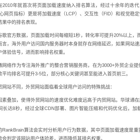
在2010年就首次将页面加载速度纳入排名算法，经过十余年的迭代，速
s（核心网页指标）更是将加载速度（LCP）、交互性（FID）和视觉
结果中的排名表现。
谷歌官方数据，页面加载时间每缩短1秒，转化率可提升20%以上，
而言，海外用户访问国内服务器时本身就存在网络延迟，如果网站速
户体验信号，进而影响排名权重。
通网络作为专注海外推广的整合营销服务商，在为3000+外贸企业
歌平均排名可提升3-5位，部分核心关键词甚至能进入首页前三。
贸网站不同，外贸网站面临着全球用户访问的特殊挑战：
因素叠加，使得外贸网站的速度优化难度远高于内贸网站。华球通在
间长达8秒，经过全球CDN部署、图片智能压缩和代码优化后，加载
的RankBrain算法会实时分析用户行为数据，其中页面加载速度
歌会判定该网站用户体验差，进而降低其排名权重。