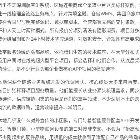
目里不乏深圳航空BI系统、区域连锁商超全渠道中台这类标杆案例
业一线梳理全链路业务痛点，针对跨境金融、仓储WMS、集团商旅
接在合同里写明完整源码、数据库脚本、全套部署文档的交付条款，
干和人天工时两种模式，所有报价分项列清没有隐形消费，项目分多
费运维周期和7×24小时技术响应通道，对数据安全、合规性有高要
数字服务领域的头部品牌，依托腾讯生态的技术底座，在大型分布式
级用户同时在线的超大型平台项目，都会选择和他们合作，从底层架
的验证，是不少行业头部企业做核心APP项目的稳妥选择。
本地深耕全链路业务系统开发的低调团队，核心成员大多来自百度
盲目扩张稀释项目服务质量。他们最擅长从业务源头梳理需求，同步
能硬件、供应链协同类的项目是他们的拿手领域，不少深圳本土的跨
物流的数据链路，运营效率提升非常明显。
本地几乎没什么对外宣传的小团队，专门盯着智能硬件配套APP开
器、智能门锁、小型物联网设备的端口对接非常熟，不会为了抬高预
不少刚起步的硬件品牌，用很低的成本就拿到了适配自己产品的移动