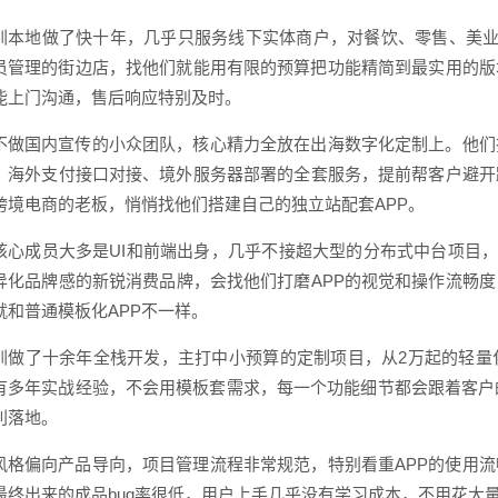
圳本地做了快十年，几乎只服务线下实体商户，对餐饮、零售、美业
会员管理的街边店，找他们就能用有限的预算把功能精简到最实用的
能上门沟通，售后响应特别及时。
不做国内宣传的小众团队，核心精力全放在出海数字化定制上。他们
、海外支付接口对接、境外服务器部署的全套服务，提前帮客户避开
跨境电商的老板，悄悄找他们搭建自己的独立站配套APP。
核心成员大多是UI和前端出身，几乎不接超大型的分布式中台项目，
异化品牌感的新锐消费品牌，会找他们打磨APP的视觉和操作流畅
就和普通模板化APP不一样。
圳做了十余年全栈开发，主打中小预算的定制项目，从2万起的轻量
有多年实战经验，不会用模板套需求，每一个功能细节都会跟着客户
利落地。
风格偏向产品导向，项目管理流程非常规范，特别看重APP的使用流
最终出来的成品bug率很低，用户上手几乎没有学习成本，不用花大