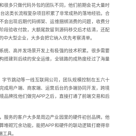
。和很多只做代码外包的团队不同，他们前期会花大量时
中台这类长流程复杂项目积累了非常成熟的落地经验。合
不会出现后期代码绑架、运维捆绑消费的问题，收费分
阶段验收付款，大额尾款留到源码移交后才结清，还配
求的中大型企业，大多会把它纳入优先考察清单。
系统、高并发场景开发上有极强的技术积累。很多需要
构搭建到后续的安全运维，全链路的成熟度经过了海量
、字节跳动等一线互联网公司，团队规模控制在五六十
完成用户端、商家端、运营后台的多端协同开发，跨境
境品牌找他们做完APP之后，直接打通了前端交易和后
发，服务的客户大多是周边产业园里的硬件初创品牌。他
算堆砌冗余功能，能把APP和硬件的联动逻辑打磨得非
端工具。