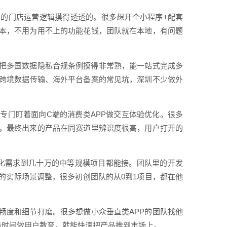
的门店运营逻辑摸得透透的。很多想开个小程序+配套
版本，不用为用不上的功能花钱，团队就在本地，有问题
把多国数据隐私合规条例摸得非常熟，能一站式完成多
跨境数据传输、海外平台备案的常见坑，深圳不少做外
专门盯着面向C端的消费类APP做交互体验优化。很多
度，最终出来的产品在同赛道里辨识度很高，用户打开的
化需求到几十万的中等规模项目都能接。团队里的开发
的实际场景调整，很多初创团队的从0到1项目，都在他
畅度和细节打磨。很多想做小众垂直类APP的团队找他
量时间做用户教育，就能快速把产品推到市场上。